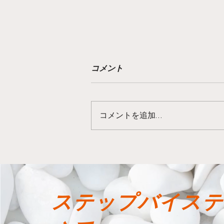
目を閉じて、それに向かって
コメント
進んでください
夏休み前の週末には、他の協会の
参加者と一緒にトレーニングする
コメントを追加…
のが一般的でした。何が起こるか
分かりませんでした。この招待に
応じてくれた人の多さに圧倒さ
れ、私たちに何が求められている
のかを何とか理解しようと努めま
したが、すぐに何もわからなくな
ステップバイステ
りました。私たちは最善を尽く
し、可能...