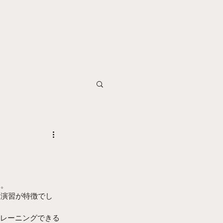
。 
た演習が特徴でし
トレーニングできる