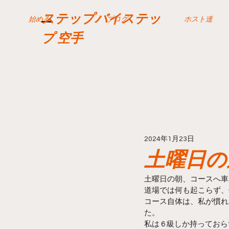
ステップバイステッ
始める
ブログ
ホスト達
プ 空手
2024年1月23日
土曜日の
土曜日の朝、コースへ車
道場では何も起こらず、
コース自体は、私が慣れ
た。 
私は 6 級しか持って