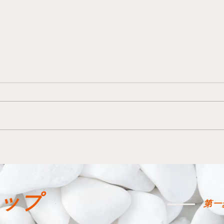
参加します！
そこで、次のトレーニング セッ
ションには白いパンツと白い T シ
ャツを持っていきました。不安で
とても興奮していました。幸運な
ことに、私はホールの前で一緒に
こん
トレーニングしている大人の一人
に会い、子供たちと一緒にトレー
ニングするのはどんな感じか、特
に後ろのベンチに座って待って
ップ
い...
第一