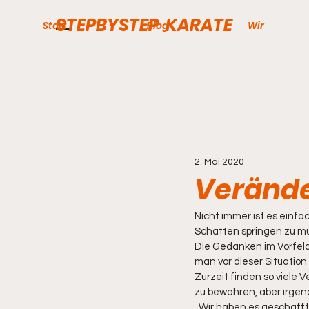
STEPBYSTEP KARATE
Start
Blog
Wir
2. Mai 2020
Veränd
Nicht immer ist es einfa
Schatten springen zu mü
Die Gedanken im Vorfeld
man vor dieser Situation 
Zurzeit finden so viele V
zu bewahren, aber irgen
„Wir haben es geschafft