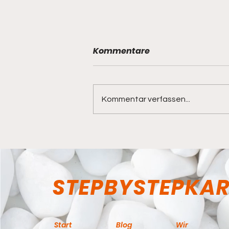
Kommentare
Kommentar verfassen...
Ausflug nach Yokohama
Chinatown
STEPBYSTEPKA
Start
Blog
Wir