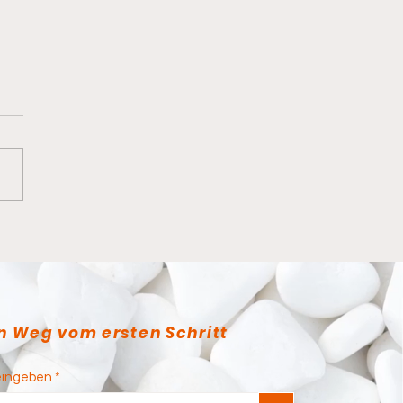
anderes Dojo
n Weg vom ersten Schritt
eingeben