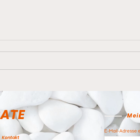
Ein 
Hoher Besuch im Dojo
RATE
Mei
E-Mail-Adresse 
Kontakt