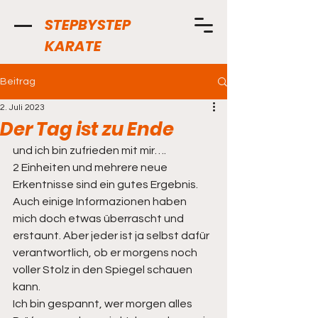
STEPBYSTEP
KARATE
Beitrag
2. Juli 2023
Der Tag ist zu Ende
und ich bin zufrieden mit mir…. 
2 Einheiten und mehrere neue 
Erkentnisse sind ein gutes Ergebnis. 
Auch einige Informazionen haben 
mich doch etwas überrascht und 
erstaunt. Aber jeder ist ja selbst dafür 
verantwortlich, ob er morgens noch 
voller Stolz in den Spiegel schauen 
kann. 
Ich bin gespannt, wer morgen alles 