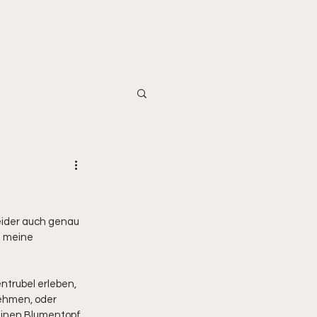
eider auch genau 
f meine 
trubel erleben, 
ehmen, oder 
einen Blumentopf 