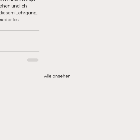
iehen und ich 
 diesem Lehrgang, 
ieder los.
Alle ansehen