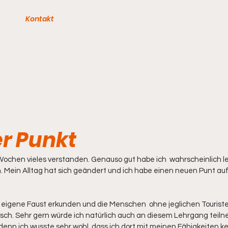
Kontakt
er Punkt
 Wochen vieles verstanden. Genauso gut habe ich  wahrscheinlich l
. Mein Alltag hat sich geändert und ich habe einen neuen Punt au
 eigene Faust erkunden und die Menschen  ohne jeglichen Touristen
ch. Sehr gern würde ich natürlich auch an diesem Lehrgang teiln
enn ich wusste sehr wohl, dass ich dort mit meinen Fähigkeiten k