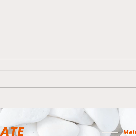
Ein 
Hoher Besuch im Dojo
RATE
Mei