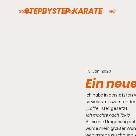
STEPBYSTEP KARATE
Start
Blog
Wir
13. Jan. 2020
Ein neu
Ich habe in den letzten
so vieles missverstanden
„Löffelliste“ gesetzt.  
Ich möchte nach Tokio
Allein die Umgebung auf
wurde mein größter Wuns
wenigstens zuschauen, d