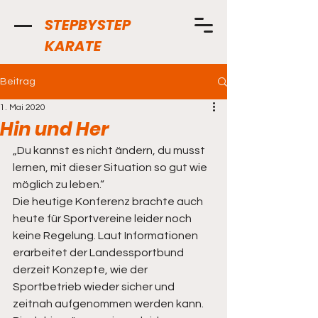
STEPBYSTEP
KARATE
Beitrag
1. Mai 2020
Hin und Her
„Du kannst es nicht ändern, du musst 
lernen, mit dieser Situation so gut wie 
möglich zu leben.“ 
Die heutige Konferenz brachte auch 
heute für Sportvereine leider noch 
keine Regelung. Laut Informationen 
erarbeitet der Landessportbund 
derzeit Konzepte, wie der 
Sportbetrieb wieder sicher und 
zeitnah aufgenommen werden kann. 