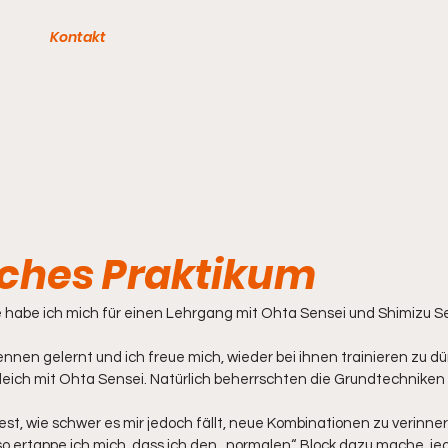
Kontakt
ches Praktikum
abe ich mich für einen Lehrgang mit Ohta Sensei und Shimizu Se
ennen gelernt und ich freue mich, wieder bei ihnen trainieren zu dü
 gleich mit Ohta Sensei. Natürlich beherrschten die Grundtechnike
est, wie schwer es mir jedoch fällt, neue Kombinationen zu verinner
, so ertappe ich mich, dass ich den „normalen“ Block dazu mache, je