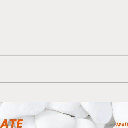
Ein 
Hoher Besuch im Dojo
RATE
Mei